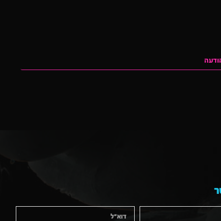
ודעה
ר